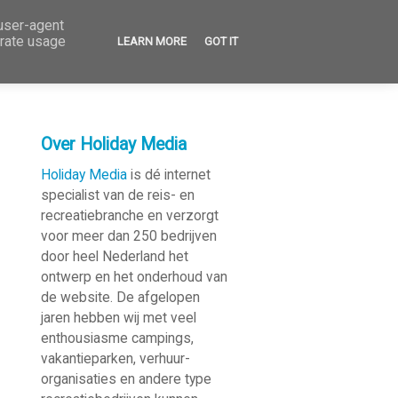
 user-agent
erate usage
LEARN MORE
GOT IT
Over Holiday Media
Holiday Media
is dé internet
specialist van de reis- en
recreatie­branche en verzorgt
voor meer dan 250 bedrijven
door heel Nederland het
ontwerp en het onderhoud van
de website. De afgelopen
jaren hebben wij met veel
enthousiasme campings,
vakantieparken, verhuur­
organisaties en andere type