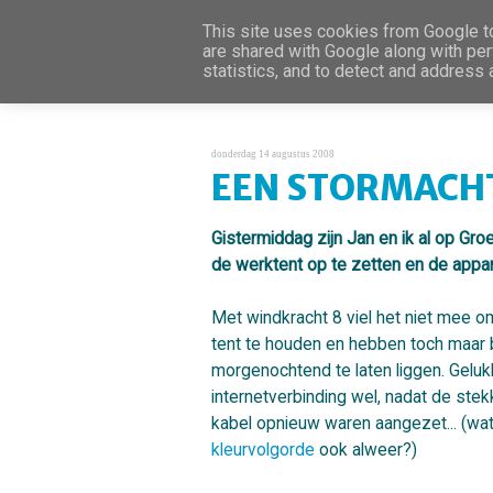
This site uses cookies from Google to 
are shared with Google along with per
statistics, and to detect and address
donderdag 14 augustus 2008
EEN STORMACHT
Gistermiddag zijn Jan en ik al op Gr
de werktent op te zetten en de appar
Met windkracht 8 viel het niet mee o
tent te houden en hebben toch maar 
morgenochtend te laten liggen. Geluk
internetverbinding wel, nadat de stek
kabel opnieuw waren aangezet... (wa
kleurvolgorde
ook alweer?)