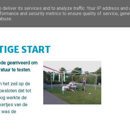
deliver its services and to analyze traffic. Your IP address and
formance and security metrics to ensure quality of service, gen
 abuse.
IGE START
oede gearriveerd om
atuur te testen.
m het zeil op de
besloten dat tot
kig werkte de
kertjes van de
t was de