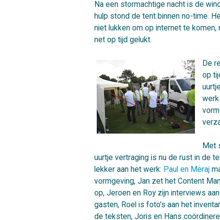
Na een stormachtige nacht is de win
hulp stond de tent binnen no-time. He
niet lukken om op internet te komen,
net op tijd gelukt.
De re
op t
uurtj
werks
vormg
verz
Met s
uurtje vertraging is nu de rust in de t
lekker aan het werk:
Paul en Meraj
ma
vormgeving, Jan zet het Content M
op, Jeroen en Roy zijn interviews aa
gasten, Roel is foto's aan het inventa
de teksten, Joris en Hans coördineren