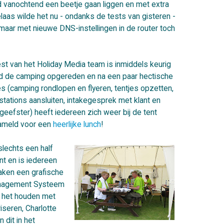
d vanochtend een beetje gaan liggen en met extra
laas wilde het nu - ondanks de tests van gisteren -
 maar met nieuwe DNS-instellingen in de router toch
st van het Holiday Media team is inmiddels keurig
ijd de camping opgereden en na een paar hectische
es (camping rondlopen en flyeren, tentjes opzetten,
tations aansluiten, intakegesprek met klant en
eefster) heeft iedereen zich weer bij de tent
ameld voor een
heerlijke lunch
!
lechts een half
ent en is iedereen
ken een grafische
anagement Systeem
n het houden met
riseren, Charlotte
 dit in het