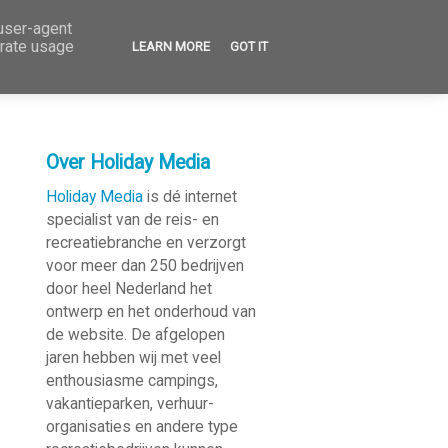
 user-agent
erate usage
LEARN MORE
GOT IT
Over Holiday Media
Holiday Media
is dé internet
specialist van de reis- en
recreatie­branche en verzorgt
voor meer dan 250 bedrijven
door heel Nederland het
ontwerp en het onderhoud van
de website. De afgelopen
jaren hebben wij met veel
enthousiasme campings,
vakantieparken, verhuur­
organisaties en andere type