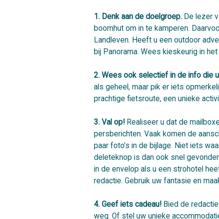
1. Denk aan de doelgroep.
De lezer v
boomhut om in te kamperen. Daarvoor m
Landleven. Heeft u een outdoor adver
bij Panorama. Wees kieskeurig in he
2. Wees ook selectief in de info die u
als geheel, maar pik er iets opmerkel
prachtige fietsroute, een unieke activit
3. Val op!
Realiseer u dat de mailboxe
persberichten. Vaak komen de aanschr
paar foto’s in de bijlage. Niet iets w
deleteknop is dan ook snel gevonden
in de envelop als u een strohotel hee
redactie. Gebruik uw fantasie en maa
4. Geef iets cadeau!
Bied de redactie
weg. Of stel uw unieke accommodati