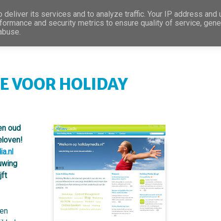
deliver its services and to analyze traffic. Your IP address and
formance and security metrics to ensure quality of service, gen
 abuse.
E VOOR HOLIDAY
een oud
eloven!
a.nl
euwing
jft
een