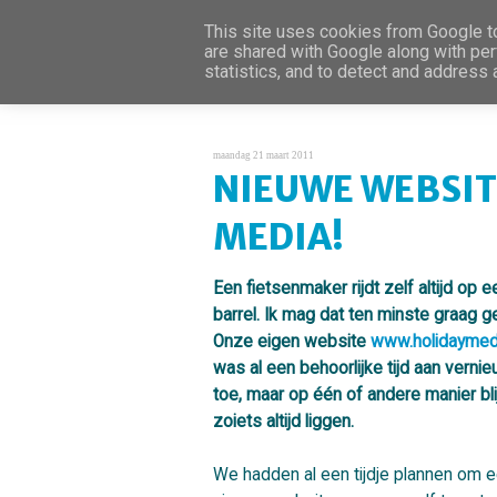
This site uses cookies from Google to 
are shared with Google along with per
statistics, and to detect and address
maandag 21 maart 2011
NIEUWE WEBSIT
MEDIA!
Een fietsenmaker rijdt zelf altijd op 
barrel. Ik mag dat ten minste graag g
Onze eigen website
www.holidaymedi
was al een behoorlijke tijd aan verni
toe, maar op één of andere manier bli
zoiets altijd liggen.
We hadden al een tijdje plannen om 