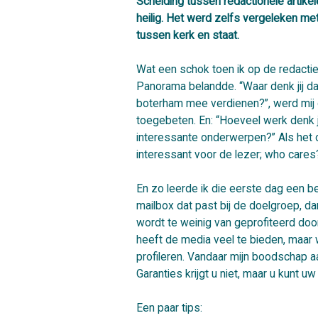
Scheiding tussen redactionele artike
heilig. Het werd zelfs vergeleken me
tussen kerk en staat.
Wat een schok toen ik op de redactie 
Panorama belandde. “Waar denk jij da
boterham mee verdienen?”, werd mij
toegebeten. En: “Hoeveel werk denk j
interessante onderwerpen?” Als het 
interessant voor de lezer; who cares
En zo leerde ik die eerste dag een bela
mailbox dat past bij de doelgroep, da
wordt te weinig van geprofiteerd doo
heeft de media veel te bieden, maa
profileren. Vandaar mijn boodschap aa
Garanties krijgt u niet, maar u kunt uw
Een paar tips: