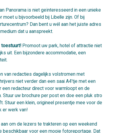
an Panorama is niet geïnteresseerd in een unieke
oet u bijvoorbeeld bij Libelle zijn. Of bij
turecentrum? Dan bent u wél aan het juiste adres
t medium dat u aanspreekt.
 toestuurt!
Promoot uw park, hotel of attractie niet
ijks uit. Een bijzondere accommodatie, een
eit.
n van redacties dagelijks volstromen met
ijvers niet verder dan een saai A4’tje met een
aar een redacteur direct voor warmloopt en de
. Stuur uw brochure per post en doe een pluk stro
ft. Stuur een klein, origineel presentje mee voor de
k er werk van!
 aan om de lezers te trakteren op een weekend
e beschikbaar voor een mooie fotoreportage. Dat