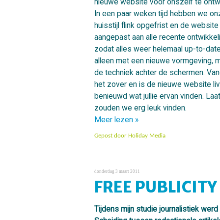
nieuwe website voor onszelf te ontw
In een paar weken tijd hebben we on
huisstijl flink opgefrist en de website
aangepast aan alle recente ontwikkel
zodat alles weer helemaal up-to-date 
alleen met een nieuwe vormgeving, 
de techniek achter de schermen. Van
het zover en is de nieuwe website liv
benieuwd wat jullie ervan vinden. Laa
zouden we erg leuk vinden.
Meer lezen »
Gepost door
Holiday Media
donderdag 3 maart 2011
FREE PUBLICITY
Tijdens mijn studie journalistiek werd