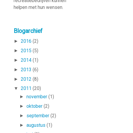
recreatie­bedrijven kunnen
helpen met hun wensen.
Blogarchief
►
2016
(2)
►
2015
(5)
►
2014
(1)
►
2013
(6)
►
2012
(8)
▼
2011
(20)
►
november
(1)
►
oktober
(2)
►
september
(2)
►
augustus
(1)