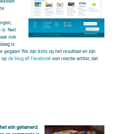
ikkelen.
ze
ingen,
is. Niet
maar ook
daag is
e gegaan! We zijn trots op het resultaat en zijn
t op
de blog
of
Facebook
een reactie achter, dat
 het erin gehamerd.