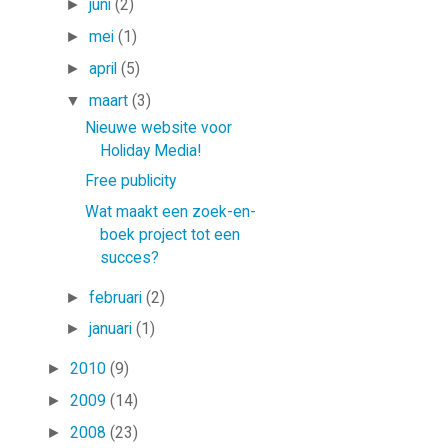
►
juni
(2)
►
mei
(1)
►
april
(5)
▼
maart
(3)
Nieuwe website voor
Holiday Media!
Free publicity
Wat maakt een zoek-en-
boek project tot een
succes?
►
februari
(2)
►
januari
(1)
►
2010
(9)
►
2009
(14)
►
2008
(23)