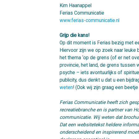
Kim Haanappel
Ferias Communicatie
www.ferias-communicatie.nl
Grijp die kans!
Op dit moment is Ferias bezig met een 
Hiervoor zijn we op zoek naar leuke b
het thema ‘op de grens (of er net over
provincie, het land, de grens tussen w
psyche – iets avontuurlijks of spirit
publicity, dus denkt u dat u een bijd
weten
! (Ook wij zijn graag een beetje l
Ferias Communicatie heeft zich gesp
recreatiebranche en is partner van H
communicatie. Wij weten dat brochu
Dat een websitetekst heldere informat
onderscheidend en inspirerend moet z