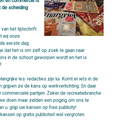
len en commercie is
t de scheiding
van het tijdschrift
t wij onze
 de eerste dag
e dat het is om zelf op zoek te gaan naar
ons in de schoot geworpen wordt en het is
?
ngrijke les: redacties zijn lui. Komt er iets in de
n grijpen ze de kans op werkverlichting. En daar
r commerciële partijen. Zeker de recreatiebranche
r we doen maar zelden een poging om ons te
n u: grijp uw kansen op free publicity!
 kansen op gratis publiciteit wel vergroten.