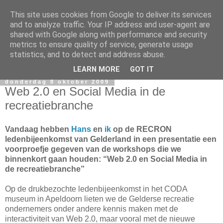
This site uses cookies from Google to deliver its services
and to analyze traffic. Your IP address and user-agent are
shared with Google along with performance and security
metrics to ensure quality of service, generate usage
statistics, and to detect and address abuse.
LEARN MORE
GOT IT
donderdag 8 oktober 2009
Web 2.0 en Social Media in de
recreatiebranche
Vandaag hebben
Hans
en
ik
op de RECRON
ledenbijeenkomst van
Gelderland
in een presentatie een
voorproefje gegeven van de workshops die we
binnenkort gaan houden: “Web 2.0 en Social Media in
de recreatiebranche”
Op de drukbezochte ledenbijeenkomst in het CODA
museum in Apeldoorn lieten we de Gelderse recreatie
ondernemers onder andere kennis maken met de
interactiviteit van Web 2.0, maar vooral met de nieuwe